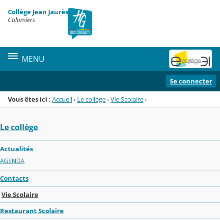
Panneau de gestion des cookies
Collège Jean Jaurès
Menu de la rubrique
Contenu
Colomiers
MENU
Se connecter
Vous êtes ici :
Accueil
›
Le collège
›
Vie Scolaire
›
Le collège
Actualités
AGENDA
Contacts
Vie Scolaire
Restaurant Scolaire