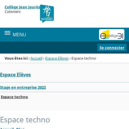
Panneau de gestion des cookies
Collège Jean Jaurès
Menu de la rubrique
Contenu
Colomiers
MENU
Se connecter
Vous êtes ici :
Accueil
›
Espace Elèves
›
Espace techno
Espace Elèves
Stage en entreprise 2022
Espace techno
Espace techno