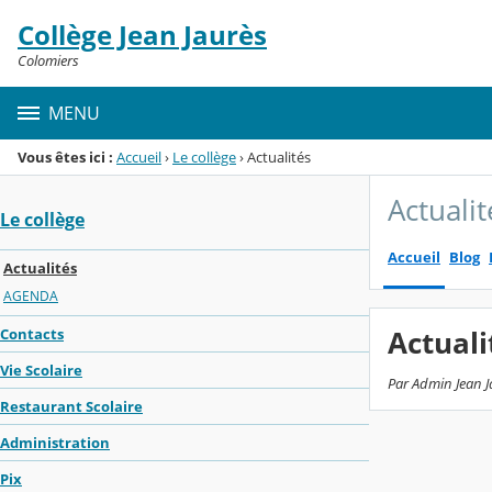
Panneau de gestion des cookies
Collège Jean Jaurès
Menu de la rubrique
Contenu
Colomiers
MENU
Vous êtes ici :
Accueil
›
Le collège
›
Actualités
Actualit
Le collège
Accueil
Blog
Actualités
AGENDA
Actuali
Contacts
Vie Scolaire
Par Admin Jean J
Restaurant Scolaire
Administration
Pix