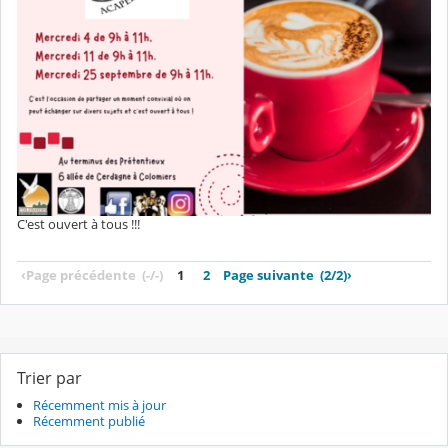
C'est ouvert à tous !!!
‹
Page précédente
(-/-)
1
2
Page suivante
(2/2)
›
Trier par
Récemment mis à jour
Récemment publié