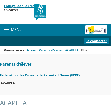
Panneau de gestion des cookies
Collège Jean Jaurès
Menu de la rubrique
Contenu
Colomiers
MENU
Se connecter
Vous êtes ici :
Accueil
›
Parents d'élèves
›
ACAPELA
›
Blog
Parents d'élèves
Fédération des Conseils de Parents d'Elèves (FCPE)
ACAPELA
ACAPELA