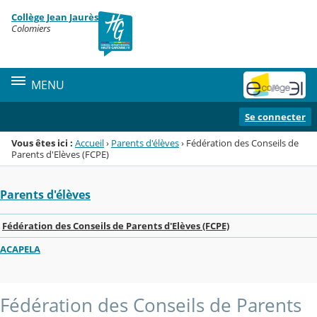
Panneau de gestion des cookies
Collège Jean Jaurès
Menu de la rubrique
Contenu
Colomiers
MENU
Se connecter
Vous êtes ici :
Accueil
›
Parents d'élèves
›
Fédération des Conseils de
Parents d'Elèves (FCPE)
Parents d'élèves
Fédération des Conseils de Parents d'Elèves (FCPE)
ACAPELA
Fédération des Conseils de Parents