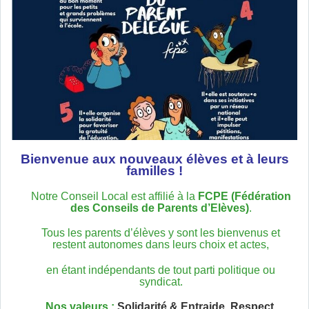
Bienvenue aux nouveaux élèves et à leurs
familles !
Notre Conseil Local est affilié à la
FCPE (Fédération
des Conseils de Parents d’Elèves)
.
Tous les parents d’élèves y sont les bienvenus et
restent autonomes dans leurs choix et actes,
en étant indépendants de tout parti politique ou
syndicat.
Nos valeurs :
Solidarité & Entraide, Respect,